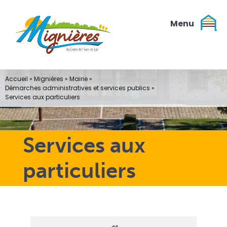
Passer
au
contenu
Accueil
»
Mignières
»
Mairie
»
Démarches administratives et services publics
»
Services aux particuliers
Services aux
particuliers