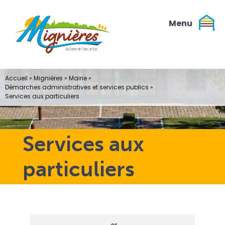
Passer
au
contenu
Accueil
»
Mignières
»
Mairie
»
Démarches administratives et services publics
»
Services aux particuliers
Services aux
particuliers