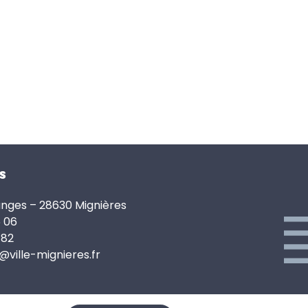
s
anges – 28630 Mignières
6 06
 82
e@ville-mignieres.fr