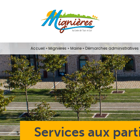
Passer
au
contenu
Accueil
»
Mignières
»
Mairie
»
Démarches administratives e
Services aux part