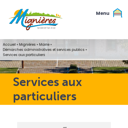
Passer
au
contenu
Accueil
»
Mignières
»
Mairie
»
Démarches administratives et services publics
»
Services aux particuliers
Services aux
particuliers