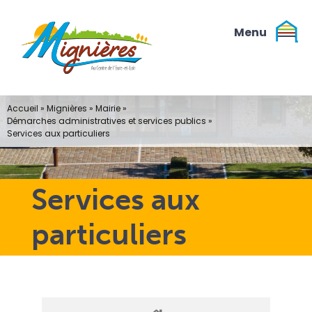
Passer
au
contenu
Accueil
»
Mignières
»
Mairie
»
Démarches administratives et services publics
»
Services aux particuliers
Services aux
particuliers