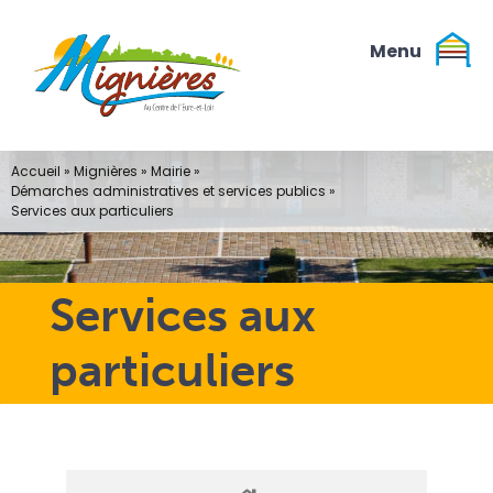
Passer
au
contenu
Accueil
»
Mignières
»
Mairie
»
Démarches administratives et services publics
»
Services aux particuliers
Services aux
particuliers