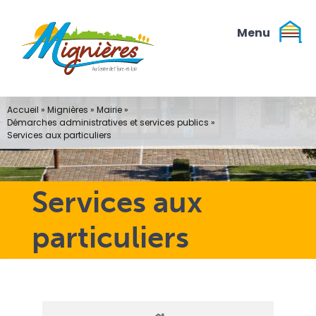
Passer
au
contenu
Accueil
»
Mignières
»
Mairie
»
Démarches administratives et services publics
»
Services aux particuliers
Services aux
particuliers