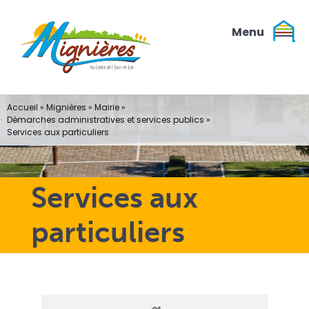
Passer
au
contenu
Accueil
»
Mignières
»
Mairie
»
Démarches administratives et services publics
»
Services aux particuliers
Services aux
particuliers