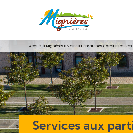
Passer
au
contenu
Accueil
»
Mignières
»
Mairie
»
Démarches administratives e
Services aux part