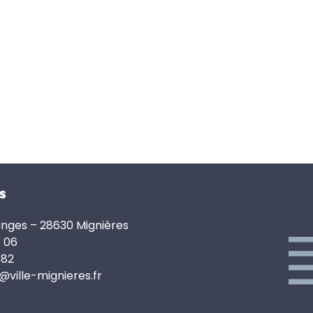
s
anges – 28630 Mignières
6 06
 82
e@ville-mignieres.fr