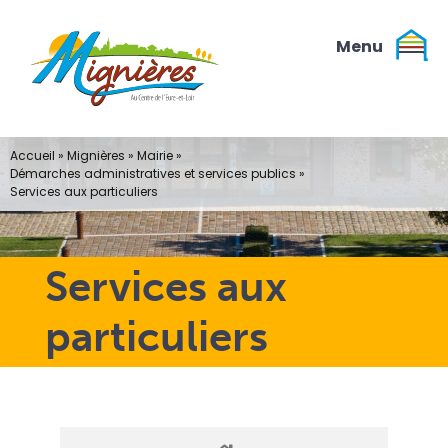
Passer
au
contenu
Accueil
»
Mignières
»
Mairie
»
Démarches administratives et services publics
»
Services aux particuliers
Services aux
particuliers