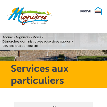
Passer
au
contenu
Accueil
»
Mignières
»
Mairie
»
Démarches administratives et services publics
»
Services aux particuliers
Services aux
particuliers