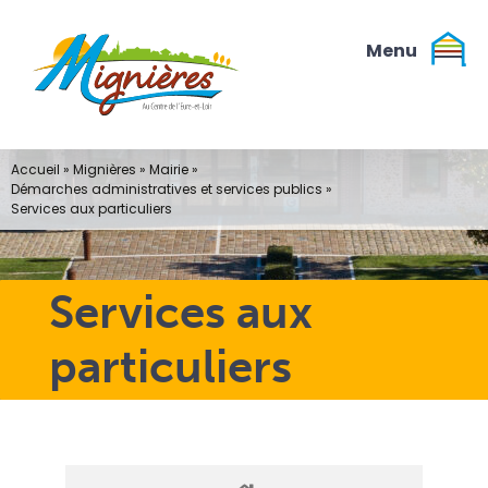
Passer
au
contenu
Accueil
»
Mignières
»
Mairie
»
Démarches administratives et services publics
»
Services aux particuliers
Services aux
particuliers