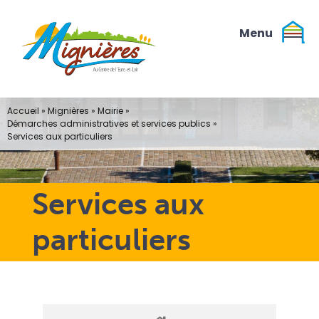
Passer
au
contenu
Accueil
»
Mignières
»
Mairie
»
Démarches administratives et services publics
»
Services aux particuliers
Services aux
particuliers