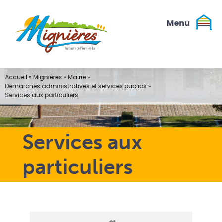
Passer
au
contenu
Accueil
»
Mignières
»
Mairie
»
Démarches administratives et services publics
»
Services aux particuliers
Services aux
particuliers