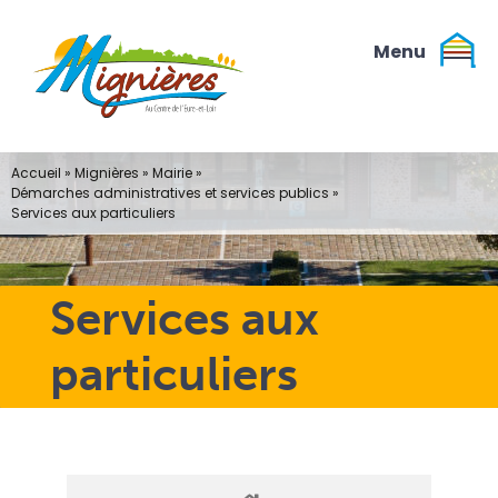
Passer
au
contenu
Accueil
»
Mignières
»
Mairie
»
Démarches administratives et services publics
»
Services aux particuliers
Services aux
particuliers