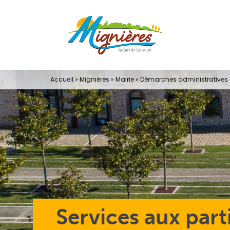
Passer
au
contenu
Accueil
»
Mignières
»
Mairie
»
Démarches administratives e
Services aux part