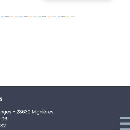
s
anges – 28630 Mignières
6 06
 82