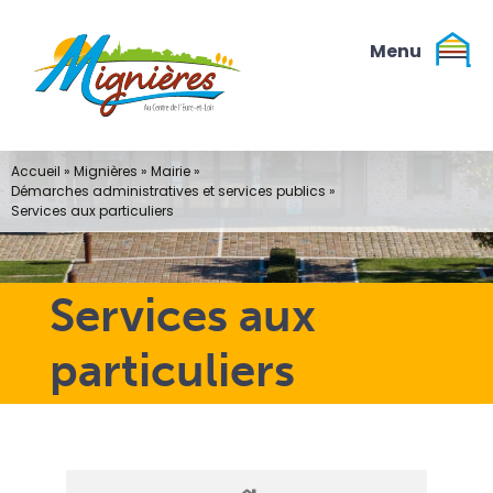
Passer
au
contenu
Accueil
»
Mignières
»
Mairie
»
Démarches administratives et services publics
»
Services aux particuliers
Services aux
particuliers