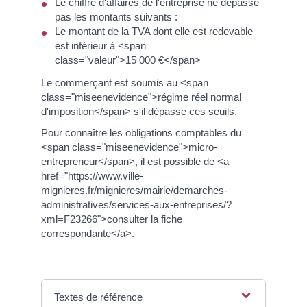
Le chiffre d'affaires de l'entreprise ne dépasse
pas les montants suivants :
Le montant de la TVA dont elle est redevable
est inférieur à <span
class="valeur">15 000 €</span>
Le commerçant est soumis au <span
class="miseenevidence">régime réel normal
d'imposition</span> s'il dépasse ces seuils.
Pour connaître les obligations comptables du
<span class="miseenevidence">micro-
entrepreneur</span>, il est possible de <a
href="https://www.ville-
mignieres.fr/mignieres/mairie/demarches-
administratives/services-aux-entreprises/?
xml=F23266">consulter la fiche
correspondante</a>.
Textes de référence