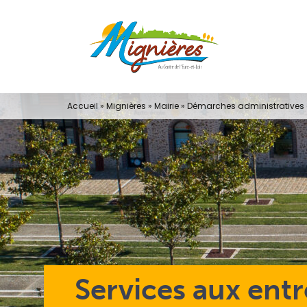
Passer
au
contenu
Accueil
»
Mignières
»
Mairie
»
Démarches administratives e
Services aux entr