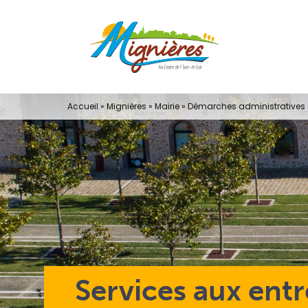
Passer
au
contenu
Accueil
»
Mignières
»
Mairie
»
Démarches administratives e
Services aux entr