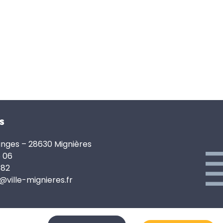
s
anges – 28630 Mignières
6 06
 82
e@ville-mignieres.fr