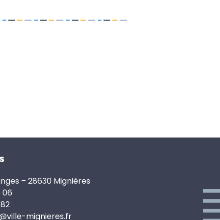
s
anges – 28630 Mignières
6 06
 82
e@ville-mignieres.fr