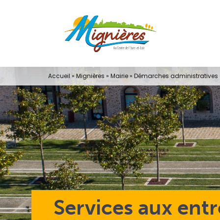
Passer
au
contenu
Accueil
»
Mignières
»
Mairie
»
Démarches administratives e
Services aux entr