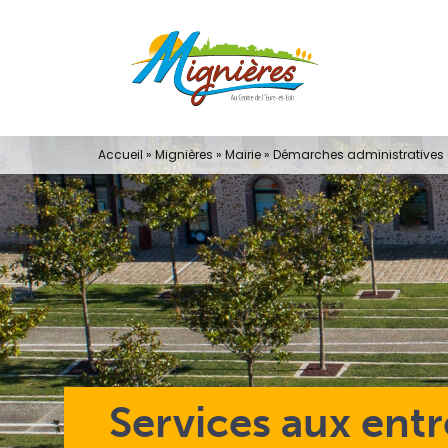
Passer
au
contenu
Accueil
»
Mignières
»
Mairie
»
Démarches administratives e
Services aux entr