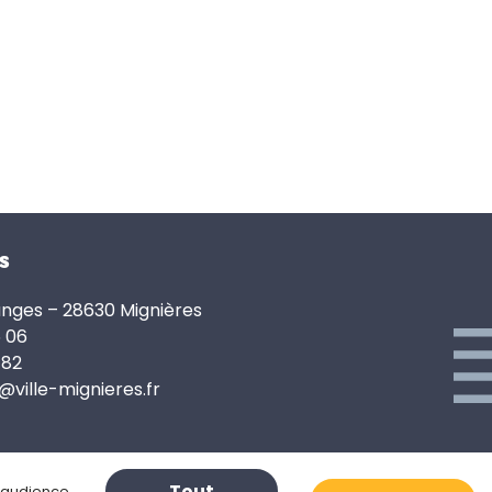
s
anges – 28630 Mignières
6 06
 82
e@ville-mignieres.fr
Tout
d’audience.