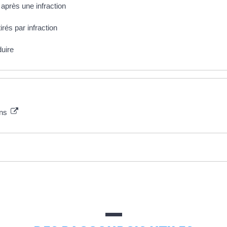
 après une infraction
rés par infraction
uire
ons