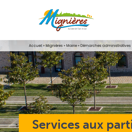
Passer
au
contenu
Accueil
»
Mignières
»
Mairie
»
Démarches administratives e
Services aux part