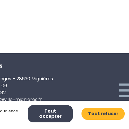
s
anges – 28630 Mignières
6 06
 82
e@ville-mignieres.fr
Tout
d’audience.
Tout refuser
accepter