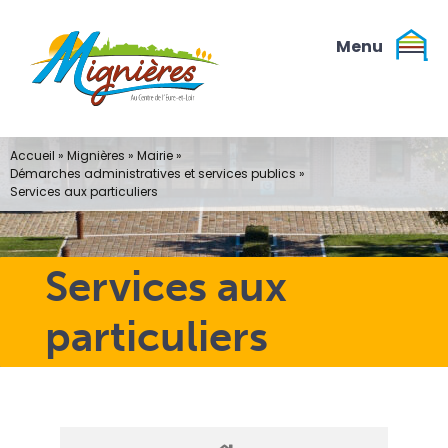
Passer
au
contenu
Accueil
»
Mignières
»
Mairie
»
Démarches administratives et services publics
»
Services aux particuliers
Services aux
particuliers