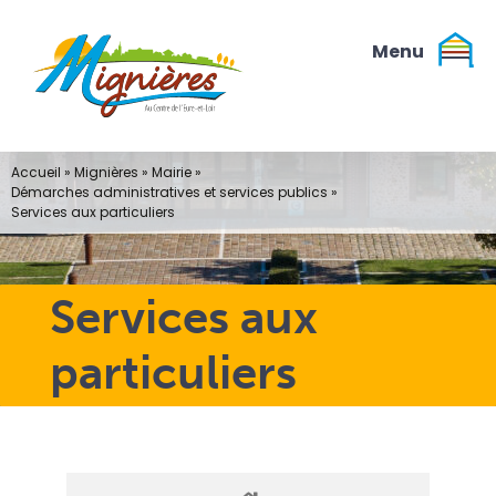
Passer
au
contenu
Accueil
»
Mignières
»
Mairie
»
Démarches administratives et services publics
»
Services aux particuliers
Services aux
particuliers