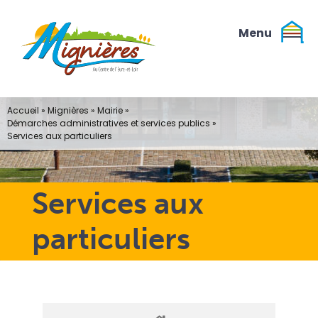
Passer
au
contenu
Accueil
»
Mignières
»
Mairie
»
Démarches administratives et services publics
»
Services aux particuliers
Services aux
particuliers