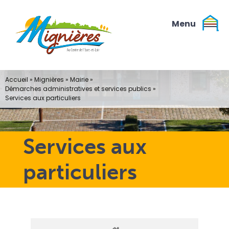
Passer
au
contenu
Accueil
»
Mignières
»
Mairie
»
Démarches administratives et services publics
»
Services aux particuliers
Services aux
particuliers