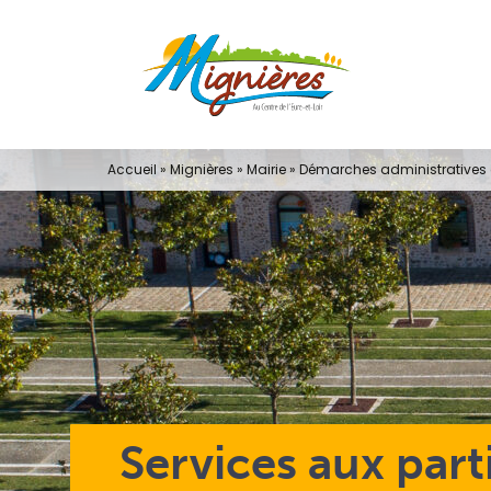
Passer
au
contenu
Accueil
»
Mignières
»
Mairie
»
Démarches administratives e
Services aux part