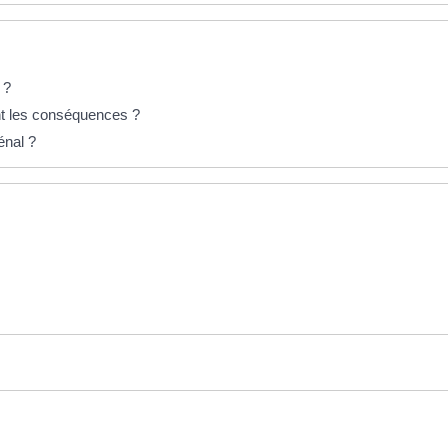
 ?
ont les conséquences ?
énal ?