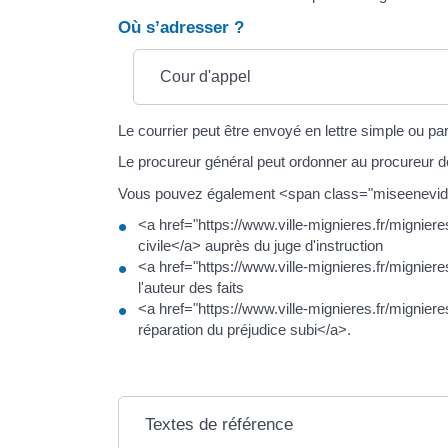
Où s’adresser ?
Cour d'appel
Le courrier peut être envoyé en lettre simple ou 
Le procureur général peut ordonner au procureur d
Vous pouvez également <span class="miseenevidenc
<a href="https://www.ville-mignieres.fr/mignier
civile</a> auprès du juge d'instruction
<a href="https://www.ville-mignieres.fr/mignie
l'auteur des faits
<a href="https://www.ville-mignieres.fr/migni
réparation du préjudice subi</a>.
Textes de référence