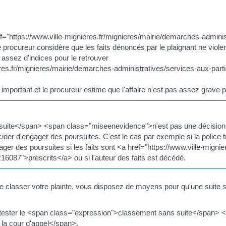
ef="https://www.ville-mignieres.fr/mignieres/mairie/demarches-adminis
procureur considère que les faits dénoncés par le plaignant ne violent
as assez d'indices pour le retrouver
eres.fr/mignieres/mairie/demarches-administratives/services-aux-part
s important et le procureur estime que l'affaire n'est pas assez grave 
ite</span> <span class="miseenevidence">n'est pas une décision dé
ider d'engager des poursuites. C'est le cas par exemple si la police 
gager des poursuites si les faits sont <a href="https://www.ville-mign
16087">prescrits</a> ou si l'auteur des faits est décédé.
de classer votre plainte, vous disposez de moyens pour qu'une suite 
ster le <span class="expression">classement sans suite</span> <
la cour d'appel</span>.