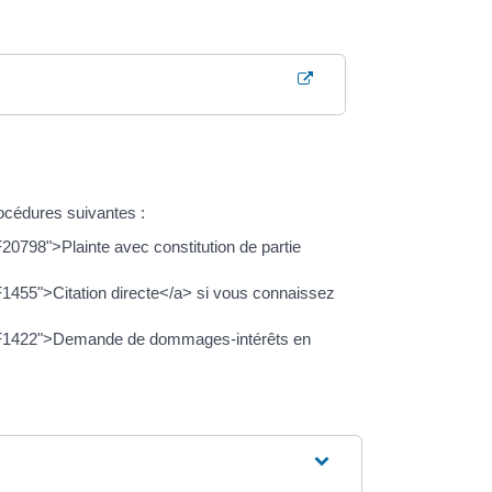
océdures suivantes :
20798">Plainte avec constitution de partie
F1455">Citation directe</a> si vous connaissez
xml=F1422">Demande de dommages-intérêts en