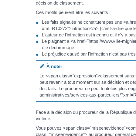
décision de classement.
Ces motifs peuvent être les suivants :
Les faits signalés ne constituent pas une <a hr
xml=R10272">infraction</a> (c'est-à-dire que le 
L'auteur de l'infraction est inconnu et il n'y a p
Le plaignant a <a href="https://www.ville-migni
été dédommagé
Le préjudice causé par l'infraction n'est pas trè
À noter
Le <span class="expression">classement sans su
peut revenir à tout moment sur sa décision et déc
des faits. Le procureur ne peut toutefois plus en
administratives/services-aux-particuliers/?xml=R
Face à la décision du procureur de la République 
victime.
Vous pouvez <span class="miseenevidence">conte
class="miseenevidence"> au procureur général de 