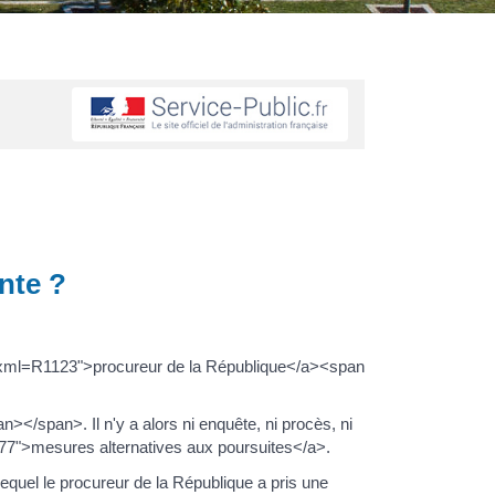
inte ?
s/?xml=R1123">procureur de la République</a><span
/span>. Il n'y a alors ni enquête, ni procès, ni
277">mesures alternatives aux poursuites</a>.
equel le procureur de la République a pris une