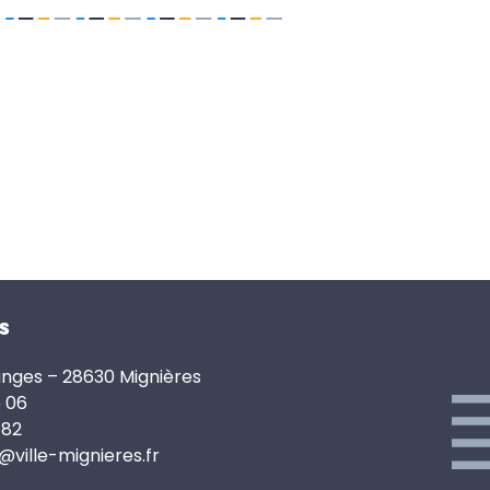
s
anges – 28630 Mignières
6 06
 82
e@ville-mignieres.fr