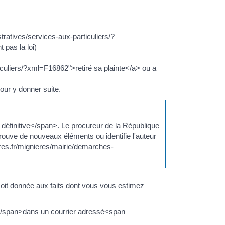
tratives/services-aux-particuliers/?
 pas la loi)
iculiers/?xml=F16862">retiré sa plainte</a> ou a
pour y donner suite.
finitive</span>. Le procureur de la République
trouve de nouveaux éléments ou identifie l'auteur
ieres.fr/mignieres/mairie/demarches-
soit donnée aux faits dont vous vous estimez
/span>dans un courrier adressé<span