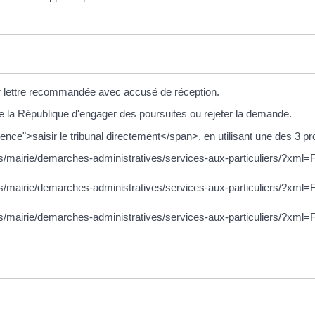
par lettre recommandée avec accusé de réception.
e la République d'engager des poursuites ou rejeter la demande.
e">saisir le tribunal directement</span>, en utilisant une des 3 pr
es/mairie/demarches-administratives/services-aux-particuliers/?xml=F
res/mairie/demarches-administratives/services-aux-particuliers/?xml=
eres/mairie/demarches-administratives/services-aux-particuliers/?