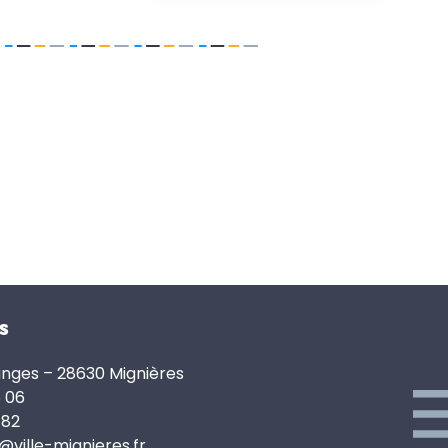
s
anges – 28630 Mignières
6 06
 82
e@ville-mignieres.fr