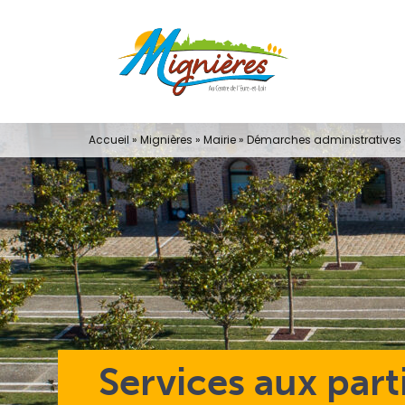
Passer
au
contenu
Accueil
»
Mignières
»
Mairie
»
Démarches administratives e
Services aux part