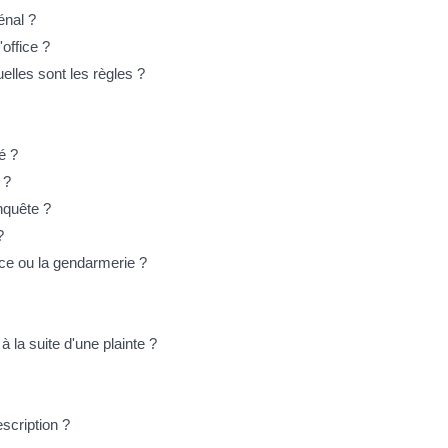
énal ?
office ?
lles sont les règles ?
é ?
 ?
enquête ?
?
ice ou la gendarmerie ?
à la suite d'une plainte ?
escription ?