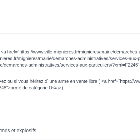
 <a href="https://www.ville-mignieres.fr/mignieres/mairie/demarches-a
nieres.fr/mignieres/mairie/demarches-administratives/services-aux-
irie/demarches-administratives/services-aux-particuliers/?xml=F2246
z ou si vous héritez d' une arme en vente libre ( <a href="https://w
2248">arme de catégorie D</a>).
rmes et explosifs