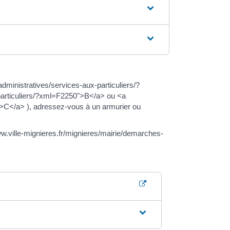
dministratives/services-aux-particuliers/?
particuliers/?xml=F2250">B</a> ou <a
">C</a> ), adressez-vous à un armurier ou
ww.ville-mignieres.fr/mignieres/mairie/demarches-