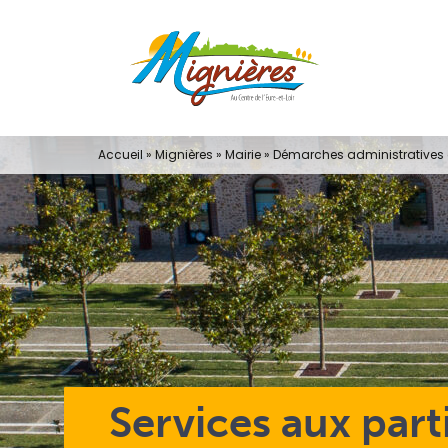
Passer
au
contenu
Accueil
»
Mignières
»
Mairie
»
Démarches administratives e
Services aux part