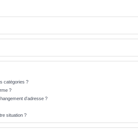
es catégories ?
arme ?
n changement d'adresse ?
e situation ?