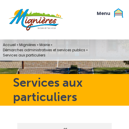
Passer
au
contenu
Accueil
»
Mignières
»
Mairie
»
Démarches administratives et services publics
»
Services aux particuliers
Services aux
particuliers