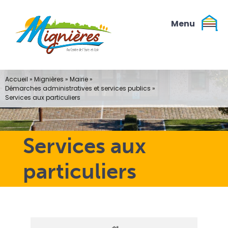
Passer
au
contenu
Accueil
»
Mignières
»
Mairie
»
Démarches administratives et services publics
»
Services aux particuliers
Services aux
particuliers