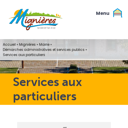
Passer
au
contenu
Accueil
»
Mignières
»
Mairie
»
Démarches administratives et services publics
»
Services aux particuliers
Services aux
particuliers