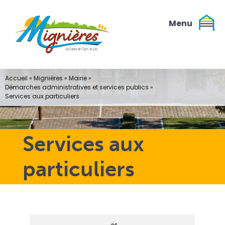
Passer
au
contenu
Accueil
»
Mignières
»
Mairie
»
Démarches administratives et services publics
»
Services aux particuliers
Services aux
particuliers