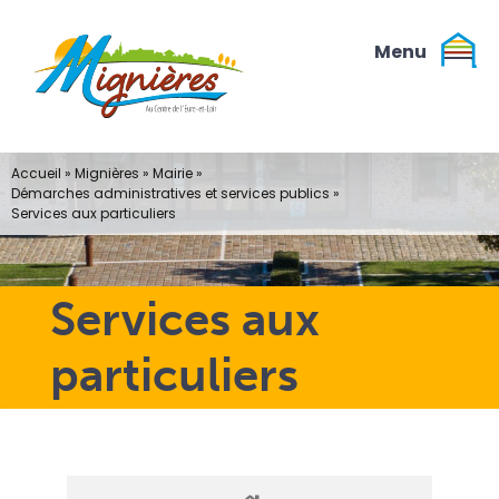
Passer
au
contenu
Accueil
»
Mignières
»
Mairie
»
Démarches administratives et services publics
»
Services aux particuliers
Services aux
particuliers