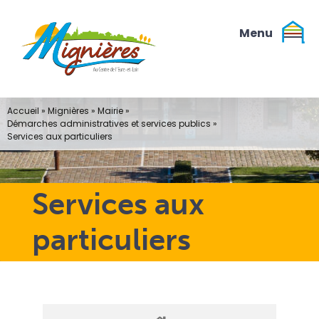
Passer
au
contenu
Accueil
»
Mignières
»
Mairie
»
Démarches administratives et services publics
»
Services aux particuliers
Services aux
particuliers