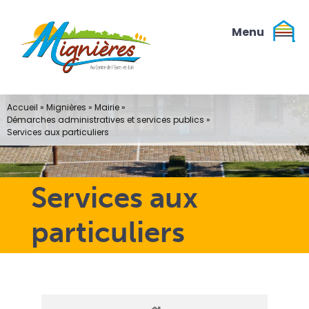
Passer
au
contenu
Accueil
»
Mignières
»
Mairie
»
Démarches administratives et services publics
»
Services aux particuliers
Services aux
particuliers