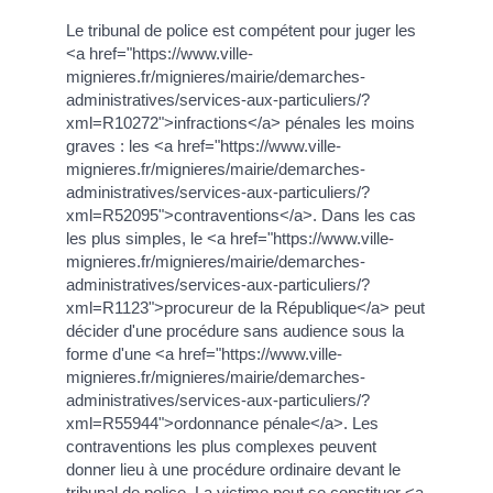
Le tribunal de police est compétent pour juger les
<a href="https://www.ville-
mignieres.fr/mignieres/mairie/demarches-
administratives/services-aux-particuliers/?
xml=R10272">infractions</a> pénales les moins
graves : les <a href="https://www.ville-
mignieres.fr/mignieres/mairie/demarches-
administratives/services-aux-particuliers/?
xml=R52095">contraventions</a>. Dans les cas
les plus simples, le <a href="https://www.ville-
mignieres.fr/mignieres/mairie/demarches-
administratives/services-aux-particuliers/?
xml=R1123">procureur de la République</a> peut
décider d'une procédure sans audience sous la
forme d'une <a href="https://www.ville-
mignieres.fr/mignieres/mairie/demarches-
administratives/services-aux-particuliers/?
xml=R55944">ordonnance pénale</a>. Les
contraventions les plus complexes peuvent
donner lieu à une procédure ordinaire devant le
tribunal de police. La victime peut se constituer <a