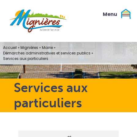
Passer
au
contenu
Accueil
»
Mignières
»
Mairie
»
Démarches administratives et services publics
»
Services aux particuliers
Services aux
particuliers