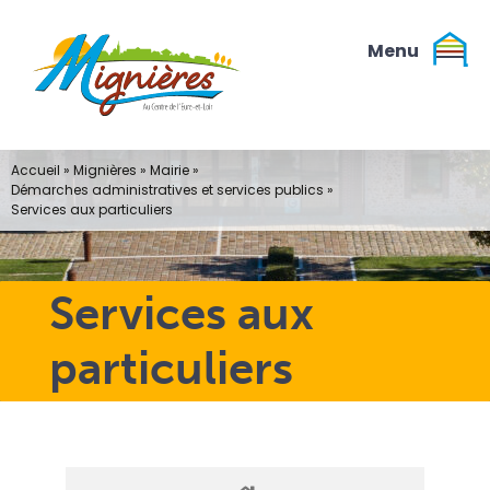
Passer
au
contenu
Accueil
»
Mignières
»
Mairie
»
Démarches administratives et services publics
»
Services aux particuliers
Services aux
particuliers