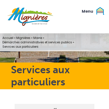
Passer
au
contenu
Accueil
»
Mignières
»
Mairie
»
Démarches administratives et services publics
»
Services aux particuliers
Services aux
particuliers