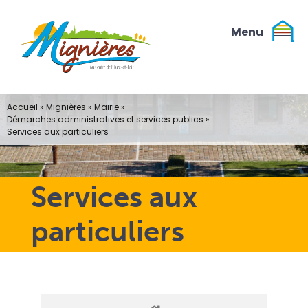
Passer
au
contenu
Accueil
»
Mignières
»
Mairie
»
Démarches administratives et services publics
»
Services aux particuliers
Services aux
particuliers