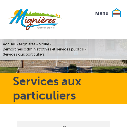
Passer
au
contenu
Accueil
»
Mignières
»
Mairie
»
Démarches administratives et services publics
»
Services aux particuliers
Services aux
particuliers