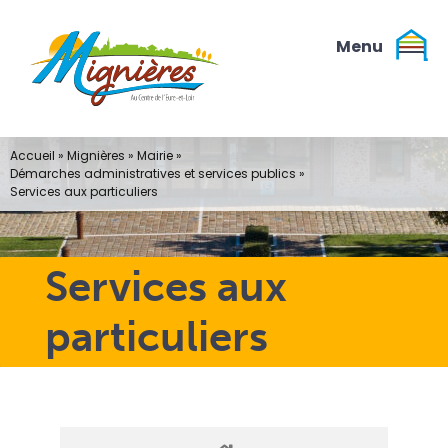
Passer
au
contenu
Accueil
»
Mignières
»
Mairie
»
Démarches administratives et services publics
»
Services aux particuliers
Services aux
particuliers