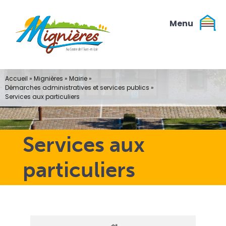
Passer
au
contenu
Accueil
»
Mignières
»
Mairie
»
Démarches administratives et services publics
»
Services aux particuliers
Services aux
particuliers