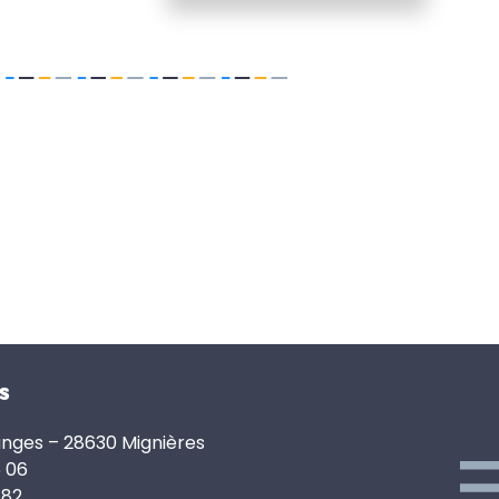
s
anges – 28630 Mignières
6 06
 82