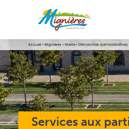
Passer
au
contenu
Accueil
»
Mignières
»
Mairie
»
Démarches administratives e
Services aux part