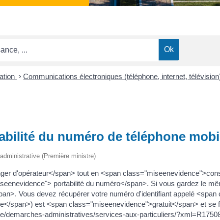
ation
>
Communications électroniques (téléphone, internet, télévisio
abilité du numéro de téléphone mobi
t administrative (Première ministre)
er d'opérateur</span> tout en <span class="miseenevidence">cons
miseenevidence"> portabilité du numéro</span>. Si vous gardez le 
an>. Vous devez récupérer votre numéro d'identifiant appelé <spa
e</span>) est <span class="miseenevidence">gratuit</span> et se 
irie/demarches-administratives/services-aux-particuliers/?xml=R175