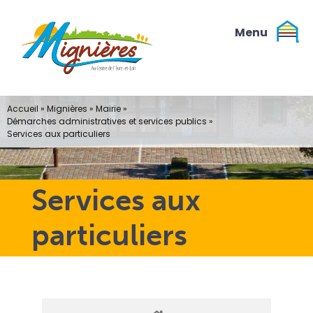
Passer
au
contenu
Accueil
»
Mignières
»
Mairie
»
Démarches administratives et services publics
»
Services aux particuliers
Services aux
particuliers