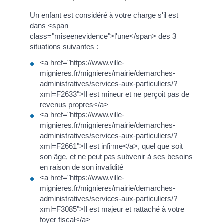
Un enfant est considéré à votre charge s'il est
dans <span
class="miseenevidence">l'une</span> des 3
situations suivantes :
<a href="https://www.ville-
mignieres.fr/mignieres/mairie/demarches-
administratives/services-aux-particuliers/?
xml=F2633">Il est mineur et ne perçoit pas de
revenus propres</a>
<a href="https://www.ville-
mignieres.fr/mignieres/mairie/demarches-
administratives/services-aux-particuliers/?
xml=F2661">Il est infirme</a>, quel que soit
son âge, et ne peut pas subvenir à ses besoins
en raison de son invalidité
<a href="https://www.ville-
mignieres.fr/mignieres/mairie/demarches-
administratives/services-aux-particuliers/?
xml=F3085">Il est majeur et rattaché à votre
foyer fiscal</a>