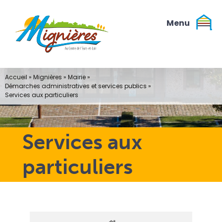
Passer
au
contenu
Accueil
»
Mignières
»
Mairie
»
Démarches administratives et services publics
»
Services aux particuliers
Services aux
particuliers