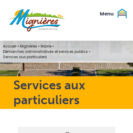
Passer
au
contenu
Accueil
»
Mignières
»
Mairie
»
Démarches administratives et services publics
»
Services aux particuliers
Services aux
particuliers