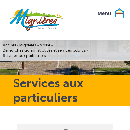
Passer
au
contenu
Accueil
»
Mignières
»
Mairie
»
Démarches administratives et services publics
»
Services aux particuliers
Services aux
particuliers